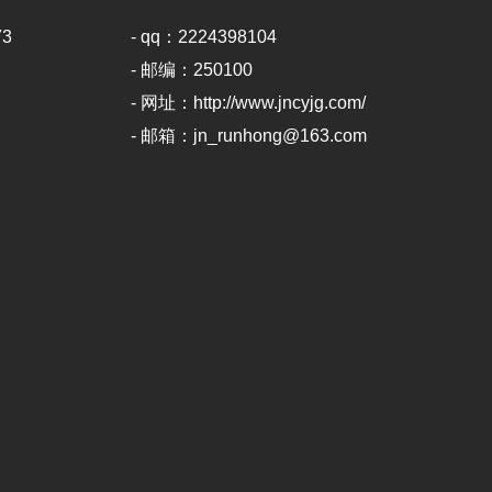
73
- qq：2224398104
- 邮编：250100
- 网址：http://www.jncyjg.com/
- 邮箱：
jn_runhong@163.com