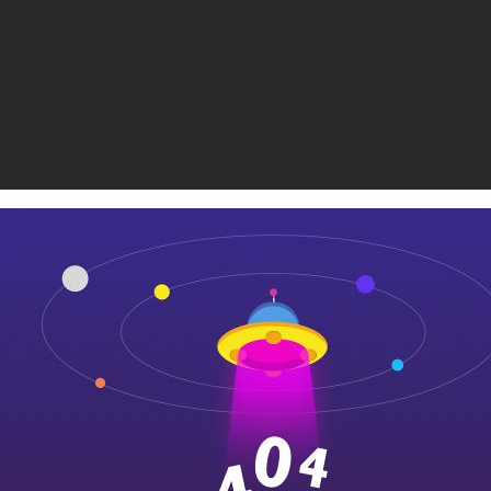
膜结构厂家济南润弘钢膜结构