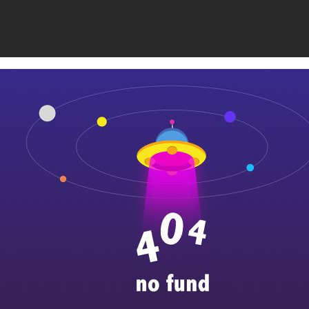
膜结构厂家济南润弘钢膜结构