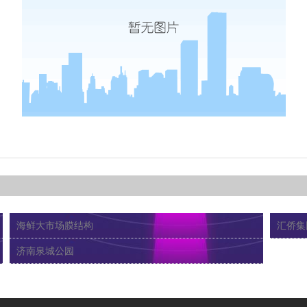
海鲜大市场膜结构
汇侨集
济南泉城公园