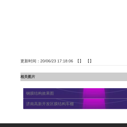
更新时间：20/06/23 17:18:06 【】 【】
相关图片
钢膜结构效果图
济南高新开发区膜结构车棚