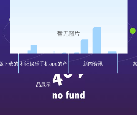
版下载的
和记娱乐手机app的产
新闻资讯
品展示