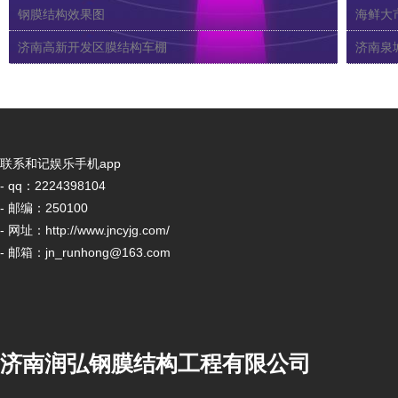
钢膜结构效果图
海鲜大
济南高新开发区膜结构车棚
济南泉
联系和记娱乐手机app
- qq：2224398104
- 邮编：250100
- 网址：http://www.jncyjg.com/
- 邮箱：
jn_runhong@163.com
济南润弘钢膜结构工程有限公司