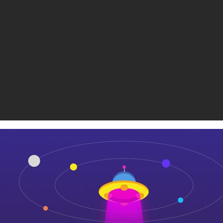
膜结构厂家济南润弘钢膜结构